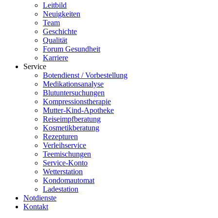
Leitbild
Neuigkeiten
Team
Geschichte
Qualität
Forum Gesundheit
Karriere
Service
Botendienst / Vorbestellung
Medikationsanalyse
Blutuntersuchungen
Kompressionstherapie
Mutter-Kind-Apotheke
Reiseimpfberatung
Kosmetikberatung
Rezepturen
Verleihservice
Teemischungen
Service-Konto
Wetterstation
Kondomautomat
Ladestation
Notdienste
Kontakt