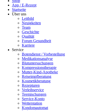
Shop
App / E-Rezept
Startseite
Über uns
Leitbild
Neuigkeiten
Team
Geschichte
Qualität
Forum Gesundheit
Karriere
Service
Botendienst / Vorbestellung
Medikationsanalyse
Blutuntersuchungen
Kompressionstherapie
Mutter-Kind-Apotheke
Reiseimpfberatung
Kosmetikberatung
Rezepturen
Verleihservice
Teemischungen
Service-Konto
Wetterstation
Kondomautomat