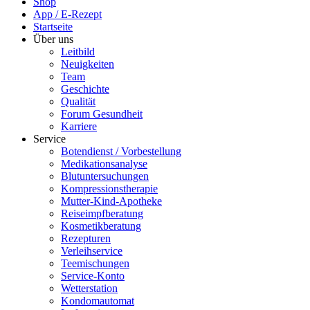
Shop
App / E-Rezept
Startseite
Über uns
Leitbild
Neuigkeiten
Team
Geschichte
Qualität
Forum Gesundheit
Karriere
Service
Botendienst / Vorbestellung
Medikationsanalyse
Blutuntersuchungen
Kompressionstherapie
Mutter-Kind-Apotheke
Reiseimpfberatung
Kosmetikberatung
Rezepturen
Verleihservice
Teemischungen
Service-Konto
Wetterstation
Kondomautomat