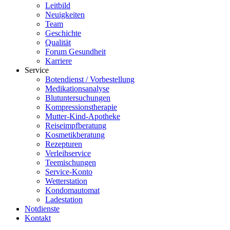
Leitbild
Neuigkeiten
Team
Geschichte
Qualität
Forum Gesundheit
Karriere
Service
Botendienst / Vorbestellung
Medikationsanalyse
Blutuntersuchungen
Kompressionstherapie
Mutter-Kind-Apotheke
Reiseimpfberatung
Kosmetikberatung
Rezepturen
Verleihservice
Teemischungen
Service-Konto
Wetterstation
Kondomautomat
Ladestation
Notdienste
Kontakt