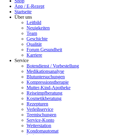
Shop
App / E-Rezept
Startseite
Über uns
Leitbild
Neuigkeiten
Team
Geschichte
Qualität
Forum Gesundheit
Karriere
Service
Botendienst / Vorbestellung
Medikationsanalyse
Blutuntersuchungen
Kompressionstherapie
Mutter-Kind-Apotheke
Reiseimpfberatung
Kosmetikberatung
Rezepturen
Verleihservice
Teemischungen
Service-Konto
Wetterstation
Kondomautomat