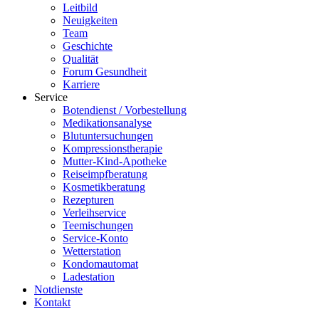
Leitbild
Neuigkeiten
Team
Geschichte
Qualität
Forum Gesundheit
Karriere
Service
Botendienst / Vorbestellung
Medikationsanalyse
Blutuntersuchungen
Kompressionstherapie
Mutter-Kind-Apotheke
Reiseimpfberatung
Kosmetikberatung
Rezepturen
Verleihservice
Teemischungen
Service-Konto
Wetterstation
Kondomautomat
Ladestation
Notdienste
Kontakt