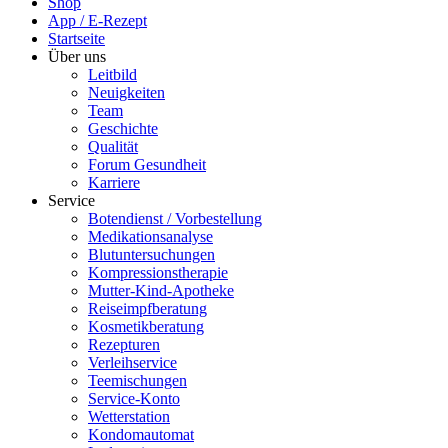
Shop
App / E-Rezept
Startseite
Über uns
Leitbild
Neuigkeiten
Team
Geschichte
Qualität
Forum Gesundheit
Karriere
Service
Botendienst / Vorbestellung
Medikationsanalyse
Blutuntersuchungen
Kompressionstherapie
Mutter-Kind-Apotheke
Reiseimpfberatung
Kosmetikberatung
Rezepturen
Verleihservice
Teemischungen
Service-Konto
Wetterstation
Kondomautomat