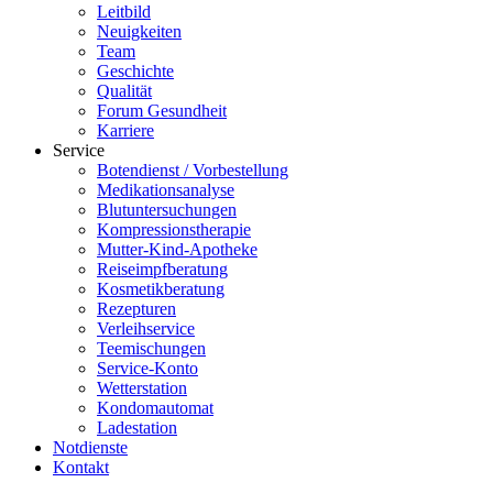
Leitbild
Neuigkeiten
Team
Geschichte
Qualität
Forum Gesundheit
Karriere
Service
Botendienst / Vorbestellung
Medikationsanalyse
Blutuntersuchungen
Kompressionstherapie
Mutter-Kind-Apotheke
Reiseimpfberatung
Kosmetikberatung
Rezepturen
Verleihservice
Teemischungen
Service-Konto
Wetterstation
Kondomautomat
Ladestation
Notdienste
Kontakt