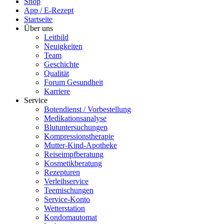
Shop
App / E-Rezept
Startseite
Über uns
Leitbild
Neuigkeiten
Team
Geschichte
Qualität
Forum Gesundheit
Karriere
Service
Botendienst / Vorbestellung
Medikationsanalyse
Blutuntersuchungen
Kompressionstherapie
Mutter-Kind-Apotheke
Reiseimpfberatung
Kosmetikberatung
Rezepturen
Verleihservice
Teemischungen
Service-Konto
Wetterstation
Kondomautomat