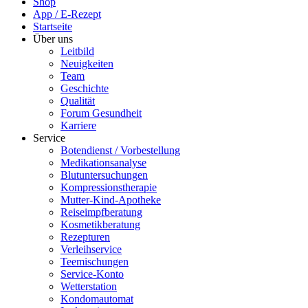
Shop
App / E-Rezept
Startseite
Über uns
Leitbild
Neuigkeiten
Team
Geschichte
Qualität
Forum Gesundheit
Karriere
Service
Botendienst / Vorbestellung
Medikationsanalyse
Blutuntersuchungen
Kompressionstherapie
Mutter-Kind-Apotheke
Reiseimpfberatung
Kosmetikberatung
Rezepturen
Verleihservice
Teemischungen
Service-Konto
Wetterstation
Kondomautomat