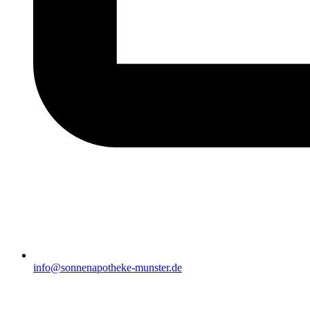
info@sonnenapotheke-munster.de