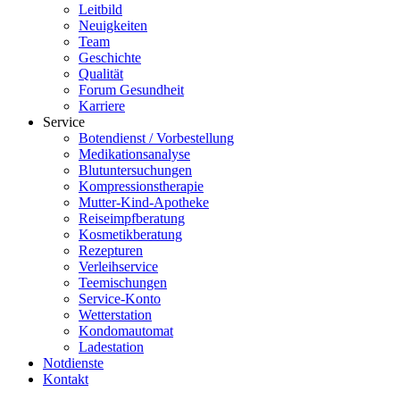
Leitbild
Neuigkeiten
Team
Geschichte
Qualität
Forum Gesundheit
Karriere
Service
Botendienst / Vorbestellung
Medikationsanalyse
Blutuntersuchungen
Kompressionstherapie
Mutter-Kind-Apotheke
Reiseimpfberatung
Kosmetikberatung
Rezepturen
Verleihservice
Teemischungen
Service-Konto
Wetterstation
Kondomautomat
Ladestation
Notdienste
Kontakt