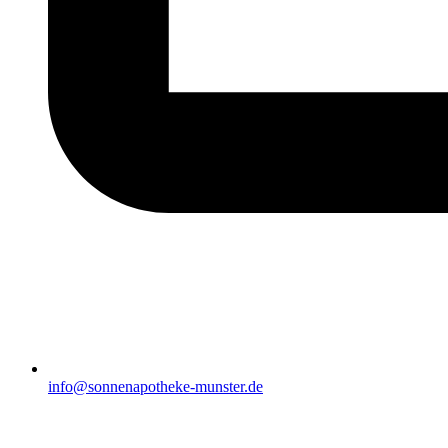
info@sonnenapotheke-munster.de