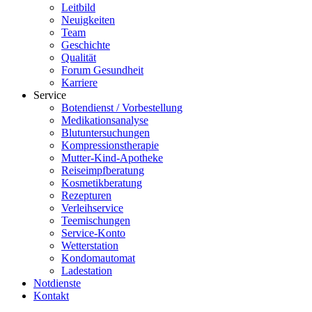
Leitbild
Neuigkeiten
Team
Geschichte
Qualität
Forum Gesundheit
Karriere
Service
Botendienst / Vorbestellung
Medikationsanalyse
Blutuntersuchungen
Kompressionstherapie
Mutter-Kind-Apotheke
Reiseimpfberatung
Kosmetikberatung
Rezepturen
Verleihservice
Teemischungen
Service-Konto
Wetterstation
Kondomautomat
Ladestation
Notdienste
Kontakt