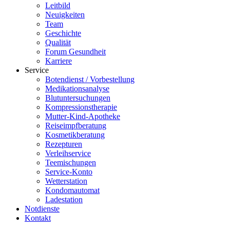
Leitbild
Neuigkeiten
Team
Geschichte
Qualität
Forum Gesundheit
Karriere
Service
Botendienst / Vorbestellung
Medikationsanalyse
Blutuntersuchungen
Kompressionstherapie
Mutter-Kind-Apotheke
Reiseimpfberatung
Kosmetikberatung
Rezepturen
Verleihservice
Teemischungen
Service-Konto
Wetterstation
Kondomautomat
Ladestation
Notdienste
Kontakt