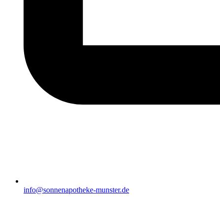
info@sonnenapotheke-munster.de