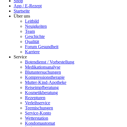
Shop
App / E-Rezept
Startseite
Über uns
Leitbild
Neuigkeiten
Team
Geschichte
Qualität
Forum Gesundheit
Karriere
Service
Botendienst / Vorbestellung
Medikationsanalyse
Blutuntersuchungen
Kompressionstherapie
Mutter-Kind-Apotheke
Reiseimpfberatung
Kosmetikberatung
Rezepturen
Verleihservice
Teemischungen
Service-Konto
Wetterstation
Kondomautomat