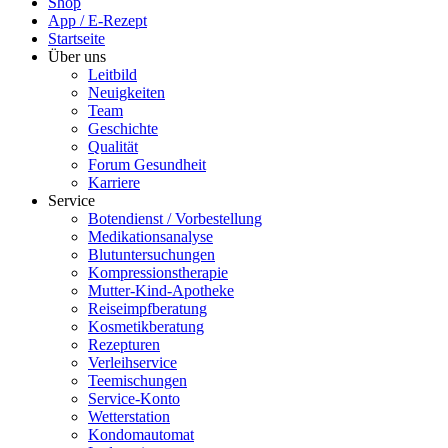
Shop
App / E-Rezept
Startseite
Über uns
Leitbild
Neuigkeiten
Team
Geschichte
Qualität
Forum Gesundheit
Karriere
Service
Botendienst / Vorbestellung
Medikationsanalyse
Blutuntersuchungen
Kompressionstherapie
Mutter-Kind-Apotheke
Reiseimpfberatung
Kosmetikberatung
Rezepturen
Verleihservice
Teemischungen
Service-Konto
Wetterstation
Kondomautomat