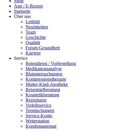
Shop
App / E-Rezept
Startseite
Über uns
Leitbild
Neuigkeiten
Team
Geschichte
Qualität
Forum Gesundheit
Karriere
Service
Botendienst / Vorbestellung
Medikationsanalyse
Blutuntersuchungen
Kompressionstherapie
Mutter-Kind-Apotheke
Reiseimpfberatung
Kosmetikberatung
Rezepturen
Verleihservice
Teemischungen
Service-Konto
Wetterstation
Kondomautomat