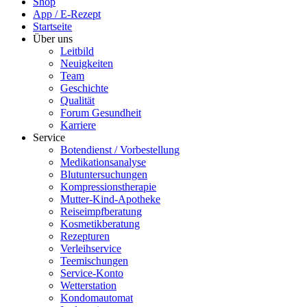
Shop
App / E-Rezept
Startseite
Über uns
Leitbild
Neuigkeiten
Team
Geschichte
Qualität
Forum Gesundheit
Karriere
Service
Botendienst / Vorbestellung
Medikationsanalyse
Blutuntersuchungen
Kompressionstherapie
Mutter-Kind-Apotheke
Reiseimpfberatung
Kosmetikberatung
Rezepturen
Verleihservice
Teemischungen
Service-Konto
Wetterstation
Kondomautomat