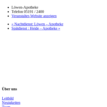
Löwen-Apotheke
Telefon
05191 / 2400
Veranstalter-Website anzeigen
«
Nachtdienst: Löwen – Apotheke
Spätdienst : Heide – Apotheke
»
Über uns
Leitbild
Neuigkeiten
Team