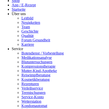
Shop
App / E-Rezept
Startseite
Über uns
Leitbild
Neuigkeiten
Team
Geschichte
Qualität
Forum Gesundheit
Karriere
Service
Botendienst / Vorbestellung
Medikationsanalyse
Blutuntersuchungen
Kompressionstherapie
Mutter-Kind-Apotheke
Reiseimpfberatung
Kosmetikberatung
Rezepturen
Verleihservice
Teemischungen
Service-Konto
Wetterstation
Kondomautomat