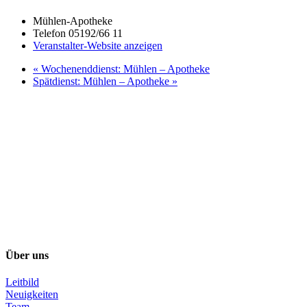
Mühlen-Apotheke
Telefon
05192/66 11
Veranstalter-Website anzeigen
«
Wochenenddienst: Mühlen – Apotheke
Spätdienst: Mühlen – Apotheke
»
Über uns
Leitbild
Neuigkeiten
Team