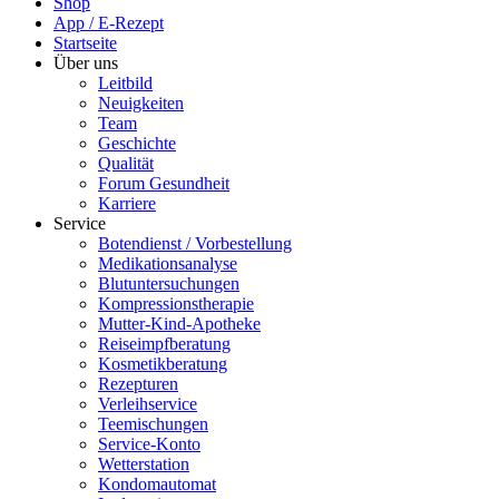
Shop
App / E-Rezept
Startseite
Über uns
Leitbild
Neuigkeiten
Team
Geschichte
Qualität
Forum Gesundheit
Karriere
Service
Botendienst / Vorbestellung
Medikationsanalyse
Blutuntersuchungen
Kompressionstherapie
Mutter-Kind-Apotheke
Reiseimpfberatung
Kosmetikberatung
Rezepturen
Verleihservice
Teemischungen
Service-Konto
Wetterstation
Kondomautomat