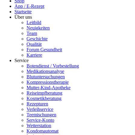
Shop
App / E-Rezept
Startseite
Über uns
Leitbild
Neuigkeiten
Team
Geschichte
Qualität
Forum Gesundheit
Karriere
Service
Botendienst / Vorbestellung
Medikationsanalyse
Blutuntersuchungen
Kompressionstherapie
Mutter-Kind-Apotheke
Reiseimpfberatung
Kosmetikberatung
Rezepturen
Verleihservice
Teemischungen
Service-Konto
Wetterstation
Kondomautomat