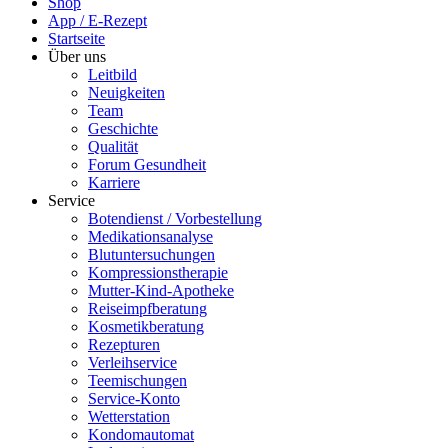
Shop
App / E-Rezept
Startseite
Über uns
Leitbild
Neuigkeiten
Team
Geschichte
Qualität
Forum Gesundheit
Karriere
Service
Botendienst / Vorbestellung
Medikationsanalyse
Blutuntersuchungen
Kompressionstherapie
Mutter-Kind-Apotheke
Reiseimpfberatung
Kosmetikberatung
Rezepturen
Verleihservice
Teemischungen
Service-Konto
Wetterstation
Kondomautomat