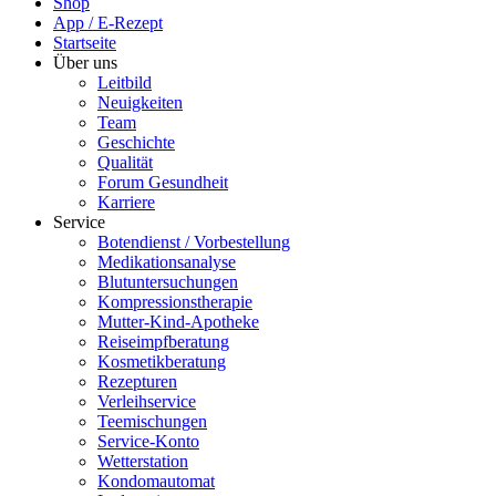
Shop
App / E-Rezept
Startseite
Über uns
Leitbild
Neuigkeiten
Team
Geschichte
Qualität
Forum Gesundheit
Karriere
Service
Botendienst / Vorbestellung
Medikationsanalyse
Blutuntersuchungen
Kompressionstherapie
Mutter-Kind-Apotheke
Reiseimpfberatung
Kosmetikberatung
Rezepturen
Verleihservice
Teemischungen
Service-Konto
Wetterstation
Kondomautomat