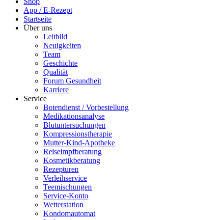
Shop
App / E-Rezept
Startseite
Über uns
Leitbild
Neuigkeiten
Team
Geschichte
Qualität
Forum Gesundheit
Karriere
Service
Botendienst / Vorbestellung
Medikationsanalyse
Blutuntersuchungen
Kompressionstherapie
Mutter-Kind-Apotheke
Reiseimpfberatung
Kosmetikberatung
Rezepturen
Verleihservice
Teemischungen
Service-Konto
Wetterstation
Kondomautomat