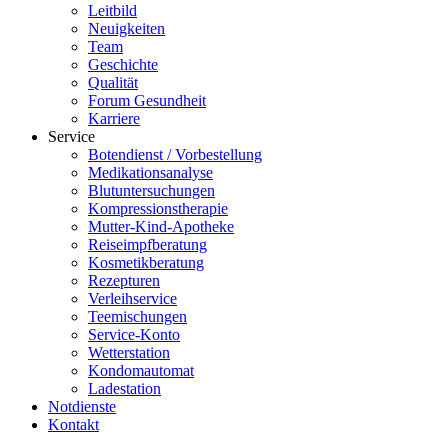
Leitbild
Neuigkeiten
Team
Geschichte
Qualität
Forum Gesundheit
Karriere
Service
Botendienst / Vorbestellung
Medikationsanalyse
Blutuntersuchungen
Kompressionstherapie
Mutter-Kind-Apotheke
Reiseimpfberatung
Kosmetikberatung
Rezepturen
Verleihservice
Teemischungen
Service-Konto
Wetterstation
Kondomautomat
Ladestation
Notdienste
Kontakt