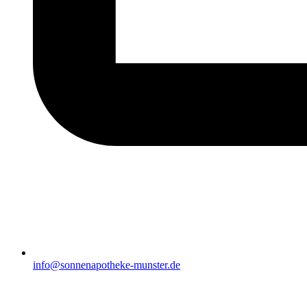
info@sonnenapotheke-munster.de