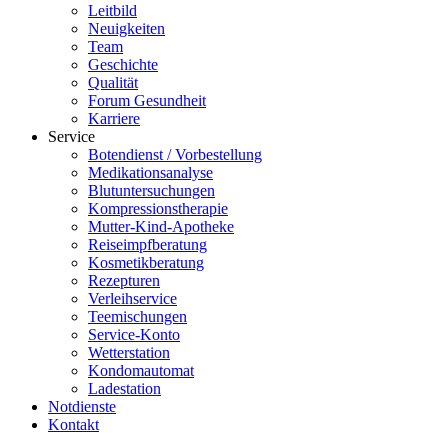
Leitbild
Neuigkeiten
Team
Geschichte
Qualität
Forum Gesundheit
Karriere
Service
Botendienst / Vorbestellung
Medikationsanalyse
Blutuntersuchungen
Kompressionstherapie
Mutter-Kind-Apotheke
Reiseimpfberatung
Kosmetikberatung
Rezepturen
Verleihservice
Teemischungen
Service-Konto
Wetterstation
Kondomautomat
Ladestation
Notdienste
Kontakt