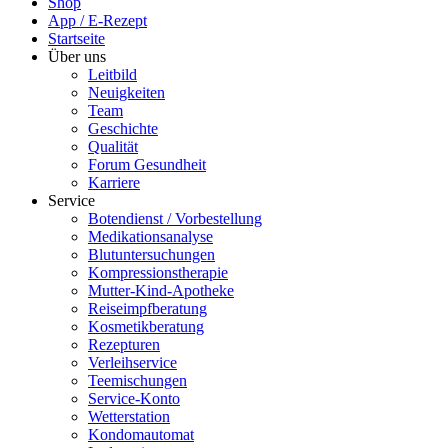
Shop
App / E-Rezept
Startseite
Über uns
Leitbild
Neuigkeiten
Team
Geschichte
Qualität
Forum Gesundheit
Karriere
Service
Botendienst / Vorbestellung
Medikationsanalyse
Blutuntersuchungen
Kompressionstherapie
Mutter-Kind-Apotheke
Reiseimpfberatung
Kosmetikberatung
Rezepturen
Verleihservice
Teemischungen
Service-Konto
Wetterstation
Kondomautomat