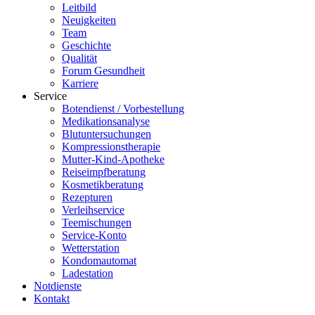
Leitbild
Neuigkeiten
Team
Geschichte
Qualität
Forum Gesundheit
Karriere
Service
Botendienst / Vorbestellung
Medikationsanalyse
Blutuntersuchungen
Kompressionstherapie
Mutter-Kind-Apotheke
Reiseimpfberatung
Kosmetikberatung
Rezepturen
Verleihservice
Teemischungen
Service-Konto
Wetterstation
Kondomautomat
Ladestation
Notdienste
Kontakt