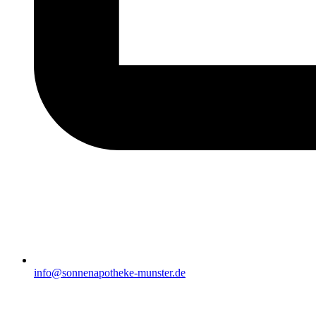
info@sonnenapotheke-munster.de