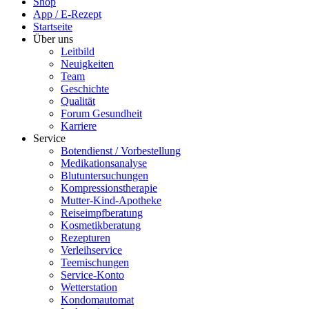
Shop
App / E-Rezept
Startseite
Über uns
Leitbild
Neuigkeiten
Team
Geschichte
Qualität
Forum Gesundheit
Karriere
Service
Botendienst / Vorbestellung
Medikationsanalyse
Blutuntersuchungen
Kompressionstherapie
Mutter-Kind-Apotheke
Reiseimpfberatung
Kosmetikberatung
Rezepturen
Verleihservice
Teemischungen
Service-Konto
Wetterstation
Kondomautomat