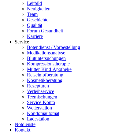
Leitbild
Neuigkeiten
Team
Geschichte
Qualität
Forum Gesundheit
Karriere
Service
Botendienst / Vorbestellung
Medikationsanalyse
Blutuntersuchungen
Kompressionstherapie
Mutter-Kind-Apotheke
Reiseimpfberatung
Kosmetikberatung
Rezepturen
Verleihservice
Teemischungen
Service-Konto
Wetterstation
Kondomautomat
Ladestation
Notdienste
Kontakt