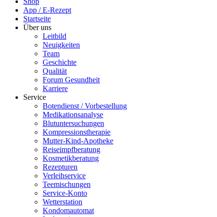
Shop
App / E-Rezept
Startseite
Über uns
Leitbild
Neuigkeiten
Team
Geschichte
Qualität
Forum Gesundheit
Karriere
Service
Botendienst / Vorbestellung
Medikationsanalyse
Blutuntersuchungen
Kompressionstherapie
Mutter-Kind-Apotheke
Reiseimpfberatung
Kosmetikberatung
Rezepturen
Verleihservice
Teemischungen
Service-Konto
Wetterstation
Kondomautomat