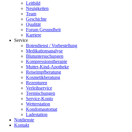
Leitbild
Neuigkeiten
Team
Geschichte
Qualität
Forum Gesundheit
Karriere
Service
Botendienst / Vorbestellung
Medikationsanalyse
Blutuntersuchungen
Kompressionstherapie
Mutter-Kind-Apotheke
Reiseimpfberatung
Kosmetikberatung
Rezepturen
Verleihservice
Teemischungen
Service-Konto
Wetterstation
Kondomautomat
Ladestation
Notdienste
Kontakt