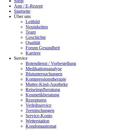
Shop
App / E-Rezept
Startseite
Über uns
Leitbild
Neuigkeiten
Team
Geschichte
Qualität
Forum Gesundheit
Karriere
Service
Botendienst / Vorbestellung
Medikationsanalyse
Blutuntersuchungen
Kompressionstherapie
Mutter-Kind-Apotheke
Reiseimpfberatung
Kosmetikberatung
Rezepturen
Verleihservice
Teemischungen
Service-Konto
Wetterstation
Kondomautomat