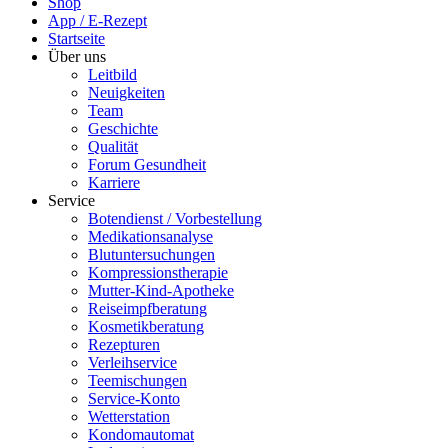
Shop
App / E-Rezept
Startseite
Über uns
Leitbild
Neuigkeiten
Team
Geschichte
Qualität
Forum Gesundheit
Karriere
Service
Botendienst / Vorbestellung
Medikationsanalyse
Blutuntersuchungen
Kompressionstherapie
Mutter-Kind-Apotheke
Reiseimpfberatung
Kosmetikberatung
Rezepturen
Verleihservice
Teemischungen
Service-Konto
Wetterstation
Kondomautomat