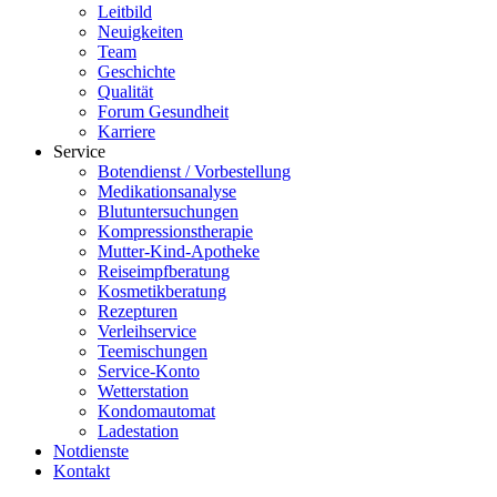
Leitbild
Neuigkeiten
Team
Geschichte
Qualität
Forum Gesundheit
Karriere
Service
Botendienst / Vorbestellung
Medikationsanalyse
Blutuntersuchungen
Kompressionstherapie
Mutter-Kind-Apotheke
Reiseimpfberatung
Kosmetikberatung
Rezepturen
Verleihservice
Teemischungen
Service-Konto
Wetterstation
Kondomautomat
Ladestation
Notdienste
Kontakt