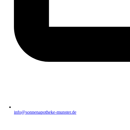
info@sonnenapotheke-munster.de