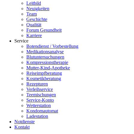
Leitbild
Neuigkeiten
Team
Geschichte
Qualität
Forum Gesundheit
Karriere
Service
Botendienst / Vorbestellung
Medikationsanalyse
Blutuntersuchungen
Kompressionstherapie
Mutter-Kind-Apotheke
Reiseimpfberatung
Kosmetikberatung
Rezepturen
Verleihservice
Teemischungen
Service-Konto
Wetterstation
Kondomautomat
Ladestation
Notdienste
Kontakt