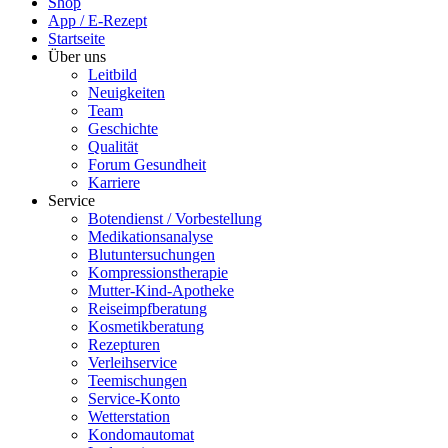
Shop
App / E-Rezept
Startseite
Über uns
Leitbild
Neuigkeiten
Team
Geschichte
Qualität
Forum Gesundheit
Karriere
Service
Botendienst / Vorbestellung
Medikationsanalyse
Blutuntersuchungen
Kompressionstherapie
Mutter-Kind-Apotheke
Reiseimpfberatung
Kosmetikberatung
Rezepturen
Verleihservice
Teemischungen
Service-Konto
Wetterstation
Kondomautomat