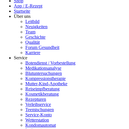
Shop
App / E-Rezept
Startseite
Über uns
Leitbild
Neuigkeiten
Team
Geschichte
Qualität
Forum Gesundheit
Karriere
Service
Botendienst / Vorbestellung
Medikationsanalyse
Blutuntersuchungen
Kompressionstherapie
Mutter-Kind-Apotheke
Reiseimpfberatung
Kosmetikberatung
Rezepturen
Verleihservice
Teemischungen
Service-Konto
Wetterstation
Kondomautomat