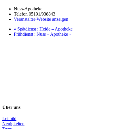
Nuss-Apotheke
Telefon
05191/938843
Veranstalter-Website anzeigen
«
Spätdienst : Heide – Apotheke
Frühdienst : Nuss – Apotheke
»
Über uns
Leitbild
Neuigkeiten
Team