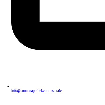
info@sonnenapotheke-munster.de