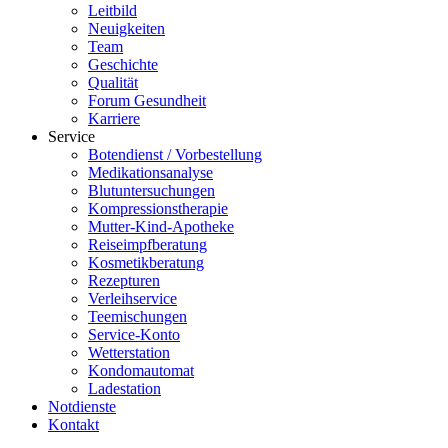
Leitbild
Neuigkeiten
Team
Geschichte
Qualität
Forum Gesundheit
Karriere
Service
Botendienst / Vorbestellung
Medikationsanalyse
Blutuntersuchungen
Kompressionstherapie
Mutter-Kind-Apotheke
Reiseimpfberatung
Kosmetikberatung
Rezepturen
Verleihservice
Teemischungen
Service-Konto
Wetterstation
Kondomautomat
Ladestation
Notdienste
Kontakt