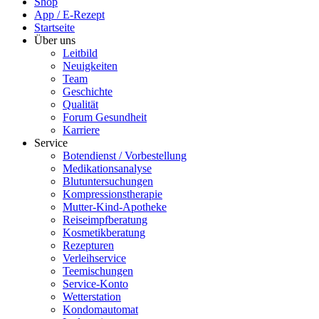
Shop
App / E-Rezept
Startseite
Über uns
Leitbild
Neuigkeiten
Team
Geschichte
Qualität
Forum Gesundheit
Karriere
Service
Botendienst / Vorbestellung
Medikationsanalyse
Blutuntersuchungen
Kompressionstherapie
Mutter-Kind-Apotheke
Reiseimpfberatung
Kosmetikberatung
Rezepturen
Verleihservice
Teemischungen
Service-Konto
Wetterstation
Kondomautomat