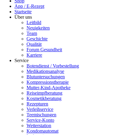
Shop
App / E-Rezept
Startseite
Über uns
Leitbild
Neuigkeiten
Team
Geschichte
Qualität
Forum Gesundheit
Karriere
Service
Botendienst / Vorbestellung
Medikationsanalyse
Blutuntersuchungen
Kompressionstherapie
Mutter-Kind-Apotheke
Reiseimpfberatung
Kosmetikberatung
Rezepturen
Verleihservice
Teemischungen
Service-Konto
Wetterstation
Kondomautomat