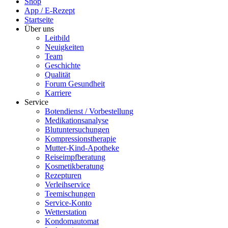
Shop
App / E-Rezept
Startseite
Über uns
Leitbild
Neuigkeiten
Team
Geschichte
Qualität
Forum Gesundheit
Karriere
Service
Botendienst / Vorbestellung
Medikationsanalyse
Blutuntersuchungen
Kompressionstherapie
Mutter-Kind-Apotheke
Reiseimpfberatung
Kosmetikberatung
Rezepturen
Verleihservice
Teemischungen
Service-Konto
Wetterstation
Kondomautomat