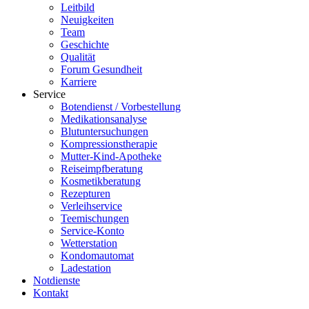
Leitbild
Neuigkeiten
Team
Geschichte
Qualität
Forum Gesundheit
Karriere
Service
Botendienst / Vorbestellung
Medikationsanalyse
Blutuntersuchungen
Kompressionstherapie
Mutter-Kind-Apotheke
Reiseimpfberatung
Kosmetikberatung
Rezepturen
Verleihservice
Teemischungen
Service-Konto
Wetterstation
Kondomautomat
Ladestation
Notdienste
Kontakt