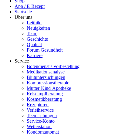
Shop
App / E-Rezept
Startseite
Über uns
Leitbild
Neuigkeiten
Team
Geschichte
Qualität
Forum Gesundheit
Karriere
Service
Botendienst / Vorbestellung
Medikationsanalyse
Blutuntersuchungen
Kompressionstherapie
Mutter-Kind-Apotheke
Reiseimpfberatung
Kosmetikberatung
Rezepturen
Verleihservice
Teemischungen
Service-Konto
Wetterstation
Kondomautomat