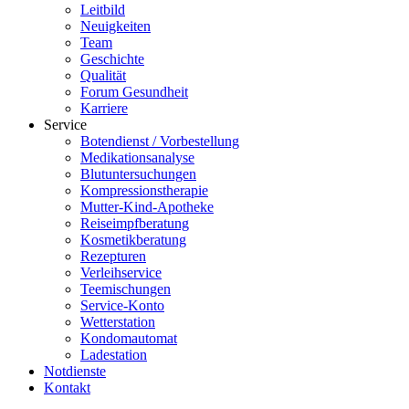
Leitbild
Neuigkeiten
Team
Geschichte
Qualität
Forum Gesundheit
Karriere
Service
Botendienst / Vorbestellung
Medikationsanalyse
Blutuntersuchungen
Kompressionstherapie
Mutter-Kind-Apotheke
Reiseimpfberatung
Kosmetikberatung
Rezepturen
Verleihservice
Teemischungen
Service-Konto
Wetterstation
Kondomautomat
Ladestation
Notdienste
Kontakt