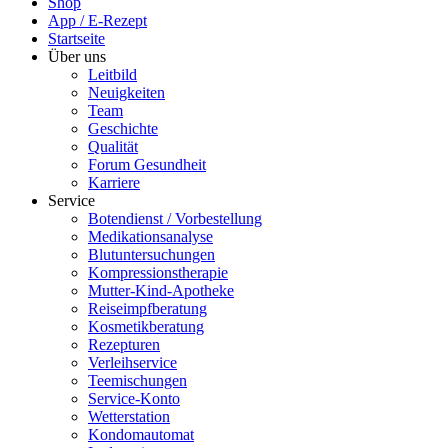
Shop
App / E-Rezept
Startseite
Über uns
Leitbild
Neuigkeiten
Team
Geschichte
Qualität
Forum Gesundheit
Karriere
Service
Botendienst / Vorbestellung
Medikationsanalyse
Blutuntersuchungen
Kompressionstherapie
Mutter-Kind-Apotheke
Reiseimpfberatung
Kosmetikberatung
Rezepturen
Verleihservice
Teemischungen
Service-Konto
Wetterstation
Kondomautomat