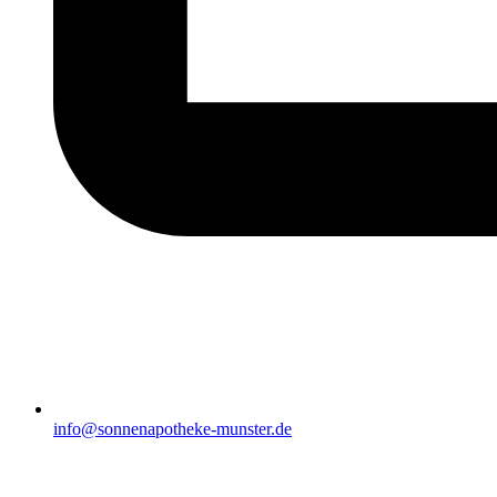
info@sonnenapotheke-munster.de