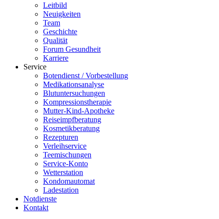
Leitbild
Neuigkeiten
Team
Geschichte
Qualität
Forum Gesundheit
Karriere
Service
Botendienst / Vorbestellung
Medikationsanalyse
Blutuntersuchungen
Kompressionstherapie
Mutter-Kind-Apotheke
Reiseimpfberatung
Kosmetikberatung
Rezepturen
Verleihservice
Teemischungen
Service-Konto
Wetterstation
Kondomautomat
Ladestation
Notdienste
Kontakt