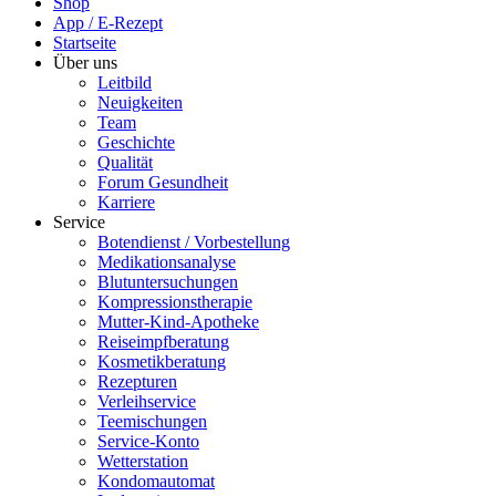
Shop
App / E-Rezept
Startseite
Über uns
Leitbild
Neuigkeiten
Team
Geschichte
Qualität
Forum Gesundheit
Karriere
Service
Botendienst / Vorbestellung
Medikationsanalyse
Blutuntersuchungen
Kompressionstherapie
Mutter-Kind-Apotheke
Reiseimpfberatung
Kosmetikberatung
Rezepturen
Verleihservice
Teemischungen
Service-Konto
Wetterstation
Kondomautomat