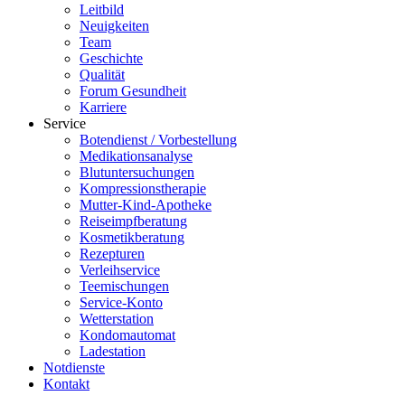
Leitbild
Neuigkeiten
Team
Geschichte
Qualität
Forum Gesundheit
Karriere
Service
Botendienst / Vorbestellung
Medikationsanalyse
Blutuntersuchungen
Kompressionstherapie
Mutter-Kind-Apotheke
Reiseimpfberatung
Kosmetikberatung
Rezepturen
Verleihservice
Teemischungen
Service-Konto
Wetterstation
Kondomautomat
Ladestation
Notdienste
Kontakt