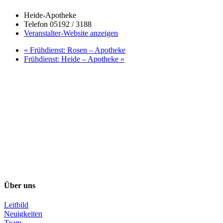
Heide-Apotheke
Telefon
05192 / 3188
Veranstalter-Website anzeigen
«
Frühdienst: Rosen – Apotheke
Frühdienst: Heide – Apotheke
»
Über uns
Leitbild
Neuigkeiten
Team