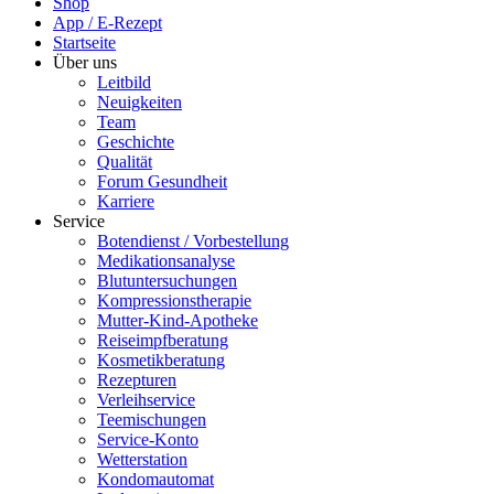
Shop
App / E-Rezept
Startseite
Über uns
Leitbild
Neuigkeiten
Team
Geschichte
Qualität
Forum Gesundheit
Karriere
Service
Botendienst / Vorbestellung
Medikationsanalyse
Blutuntersuchungen
Kompressionstherapie
Mutter-Kind-Apotheke
Reiseimpfberatung
Kosmetikberatung
Rezepturen
Verleihservice
Teemischungen
Service-Konto
Wetterstation
Kondomautomat