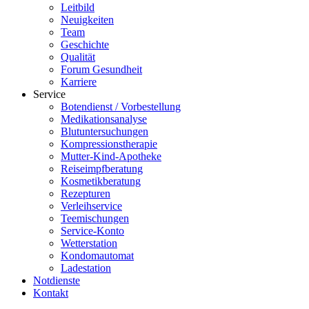
Leitbild
Neuigkeiten
Team
Geschichte
Qualität
Forum Gesundheit
Karriere
Service
Botendienst / Vorbestellung
Medikationsanalyse
Blutuntersuchungen
Kompressionstherapie
Mutter-Kind-Apotheke
Reiseimpfberatung
Kosmetikberatung
Rezepturen
Verleihservice
Teemischungen
Service-Konto
Wetterstation
Kondomautomat
Ladestation
Notdienste
Kontakt