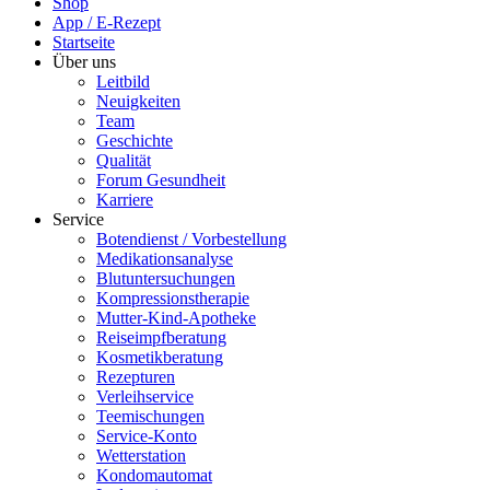
Shop
App / E-Rezept
Startseite
Über uns
Leitbild
Neuigkeiten
Team
Geschichte
Qualität
Forum Gesundheit
Karriere
Service
Botendienst / Vorbestellung
Medikationsanalyse
Blutuntersuchungen
Kompressionstherapie
Mutter-Kind-Apotheke
Reiseimpfberatung
Kosmetikberatung
Rezepturen
Verleihservice
Teemischungen
Service-Konto
Wetterstation
Kondomautomat