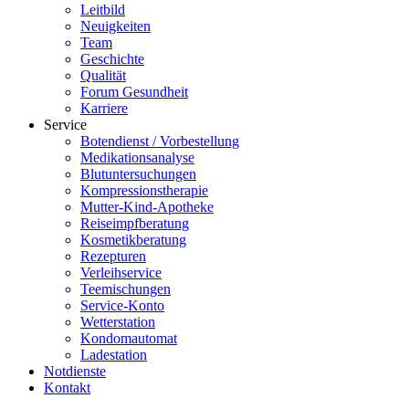
Leitbild
Neuigkeiten
Team
Geschichte
Qualität
Forum Gesundheit
Karriere
Service
Botendienst / Vorbestellung
Medikationsanalyse
Blutuntersuchungen
Kompressionstherapie
Mutter-Kind-Apotheke
Reiseimpfberatung
Kosmetikberatung
Rezepturen
Verleihservice
Teemischungen
Service-Konto
Wetterstation
Kondomautomat
Ladestation
Notdienste
Kontakt