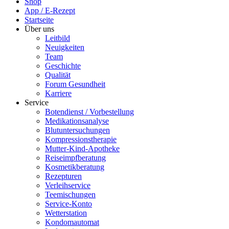
Shop
App / E-Rezept
Startseite
Über uns
Leitbild
Neuigkeiten
Team
Geschichte
Qualität
Forum Gesundheit
Karriere
Service
Botendienst / Vorbestellung
Medikationsanalyse
Blutuntersuchungen
Kompressionstherapie
Mutter-Kind-Apotheke
Reiseimpfberatung
Kosmetikberatung
Rezepturen
Verleihservice
Teemischungen
Service-Konto
Wetterstation
Kondomautomat