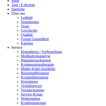
Shop
App / E-Rezept
Startseite
Über uns
Leitbild
Neuigkeiten
Team
Geschichte
Qualität
Forum Gesundheit
Karriere
Service
Botendienst / Vorbestellung
Medikationsanalyse
Blutuntersuchungen
Kompressionstherapie
Mutter-Kind-Apotheke
Reiseimpfberatung
Kosmetikberatung
Rezepturen
Verleihservice
Teemischungen
Service-Konto
Wetterstation
Kondomautomat