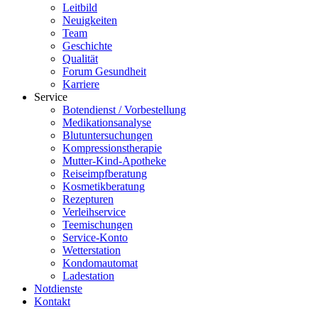
Leitbild
Neuigkeiten
Team
Geschichte
Qualität
Forum Gesundheit
Karriere
Service
Botendienst / Vorbestellung
Medikationsanalyse
Blutuntersuchungen
Kompressionstherapie
Mutter-Kind-Apotheke
Reiseimpfberatung
Kosmetikberatung
Rezepturen
Verleihservice
Teemischungen
Service-Konto
Wetterstation
Kondomautomat
Ladestation
Notdienste
Kontakt