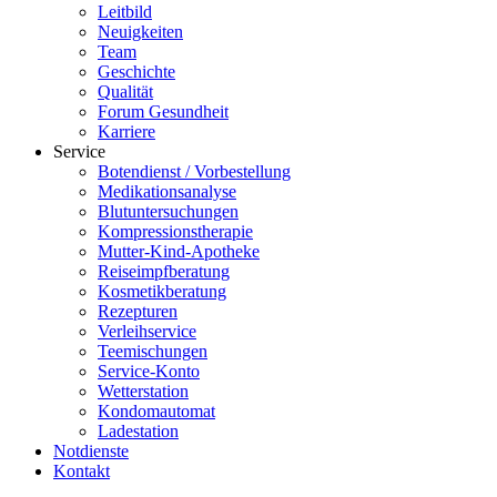
Leitbild
Neuigkeiten
Team
Geschichte
Qualität
Forum Gesundheit
Karriere
Service
Botendienst / Vorbestellung
Medikationsanalyse
Blutuntersuchungen
Kompressionstherapie
Mutter-Kind-Apotheke
Reiseimpfberatung
Kosmetikberatung
Rezepturen
Verleihservice
Teemischungen
Service-Konto
Wetterstation
Kondomautomat
Ladestation
Notdienste
Kontakt