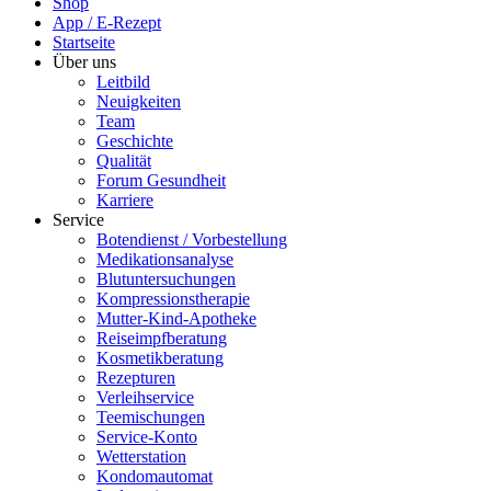
Shop
App / E-Rezept
Startseite
Über uns
Leitbild
Neuigkeiten
Team
Geschichte
Qualität
Forum Gesundheit
Karriere
Service
Botendienst / Vorbestellung
Medikationsanalyse
Blutuntersuchungen
Kompressionstherapie
Mutter-Kind-Apotheke
Reiseimpfberatung
Kosmetikberatung
Rezepturen
Verleihservice
Teemischungen
Service-Konto
Wetterstation
Kondomautomat