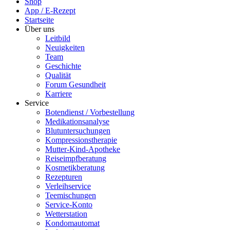
Shop
App / E-Rezept
Startseite
Über uns
Leitbild
Neuigkeiten
Team
Geschichte
Qualität
Forum Gesundheit
Karriere
Service
Botendienst / Vorbestellung
Medikationsanalyse
Blutuntersuchungen
Kompressionstherapie
Mutter-Kind-Apotheke
Reiseimpfberatung
Kosmetikberatung
Rezepturen
Verleihservice
Teemischungen
Service-Konto
Wetterstation
Kondomautomat