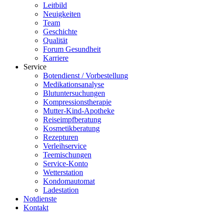
Leitbild
Neuigkeiten
Team
Geschichte
Qualität
Forum Gesundheit
Karriere
Service
Botendienst / Vorbestellung
Medikationsanalyse
Blutuntersuchungen
Kompressionstherapie
Mutter-Kind-Apotheke
Reiseimpfberatung
Kosmetikberatung
Rezepturen
Verleihservice
Teemischungen
Service-Konto
Wetterstation
Kondomautomat
Ladestation
Notdienste
Kontakt