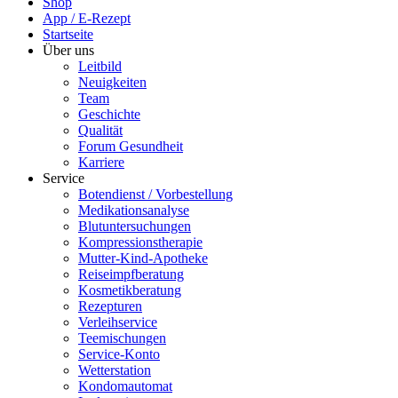
Shop
App / E-Rezept
Startseite
Über uns
Leitbild
Neuigkeiten
Team
Geschichte
Qualität
Forum Gesundheit
Karriere
Service
Botendienst / Vorbestellung
Medikationsanalyse
Blutuntersuchungen
Kompressionstherapie
Mutter-Kind-Apotheke
Reiseimpfberatung
Kosmetikberatung
Rezepturen
Verleihservice
Teemischungen
Service-Konto
Wetterstation
Kondomautomat