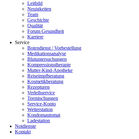
Leitbild
Neuigkeiten
Team
Geschichte
Qualität
Forum Gesundheit
Karriere
Service
Botendienst / Vorbestellung
Medikationsanalyse
Blutuntersuchungen
Kompressionstherapie
Mutter-Kind-Apotheke
Reiseimpfberatung
Kosmetikberatung
Rezepturen
Verleihservice
Teemischungen
Service-Konto
Wetterstation
Kondomautomat
Ladestation
Notdienste
Kontakt