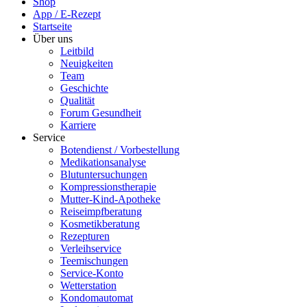
Shop
App / E-Rezept
Startseite
Über uns
Leitbild
Neuigkeiten
Team
Geschichte
Qualität
Forum Gesundheit
Karriere
Service
Botendienst / Vorbestellung
Medikationsanalyse
Blutuntersuchungen
Kompressionstherapie
Mutter-Kind-Apotheke
Reiseimpfberatung
Kosmetikberatung
Rezepturen
Verleihservice
Teemischungen
Service-Konto
Wetterstation
Kondomautomat