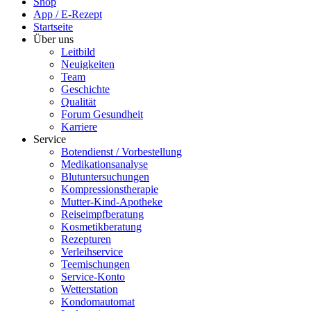
Shop
App / E-Rezept
Startseite
Über uns
Leitbild
Neuigkeiten
Team
Geschichte
Qualität
Forum Gesundheit
Karriere
Service
Botendienst / Vorbestellung
Medikationsanalyse
Blutuntersuchungen
Kompressionstherapie
Mutter-Kind-Apotheke
Reiseimpfberatung
Kosmetikberatung
Rezepturen
Verleihservice
Teemischungen
Service-Konto
Wetterstation
Kondomautomat