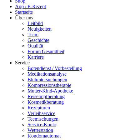
Shop
App / E-Rezept
Startseite
Über uns
Leitbild
Neuigkeiten
Team
Geschichte
Qualität
Forum Gesundheit
Karriere
Service
Botendienst / Vorbestellung
Medikationsanalyse
Blutuntersuchungen
Kompressionstherapie
Mutter-Kind-Apotheke
Reiseimpfberatung
Kosmetikberatung
Rezepturen
Verleihservice
Teemischungen
Service-Konto
Wetterstation
Kondomautomat