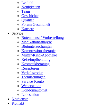
Leitbild
Neuigkeiten
Team
Geschichte
Qualität
Forum Gesundheit
Karriere
Service
Botendienst / Vorbestellung
Medikationsanalyse
Blutuntersuchungen
Kompressionstherapie
Mutter-Kind-Apotheke
Reiseimpfberatung
Kosmetikberatung
Rezepturen
Verleihservice
Teemischungen
Service-Konto
Wetterstation
Kondomautomat
Ladestation
Notdienste
Kontakt