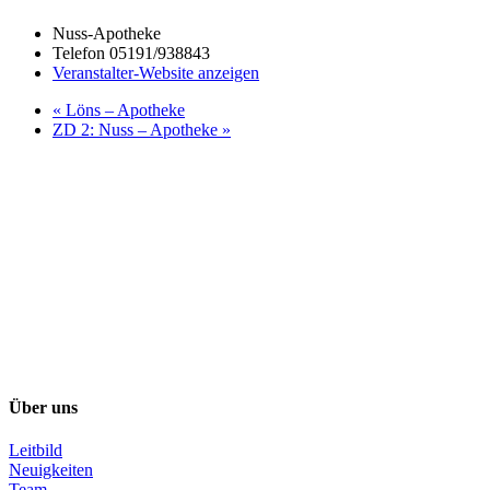
Nuss-Apotheke
Telefon
05191/938843
Veranstalter-Website anzeigen
«
Löns – Apotheke
ZD 2: Nuss – Apotheke
»
Über uns
Leitbild
Neuigkeiten
Team